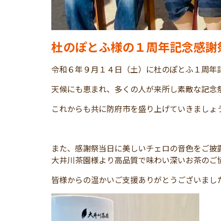
杜のぽとふ様の１周年記念感謝
令和６年９月１４日（土）に杜のぽとふ１周年
天候にも恵まれ、多くの人が来所し素敵な記念
これからも共に防府市を盛り上げていきましょ
また、感謝祭当日に美しいチェロの音色をご披
大井川茶園様より高品質で味わい深いお茶のご
皆様からの温かいご支援ありがとうございまし